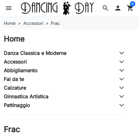
0
menu
search

shopping_cart
Home
Accessori
Frac
Home
Danza Classica e Moderna
Accessori
Abbigliamento
Fai da te
Calzature
Ginnastica Artistica
Pattinaggio
Frac