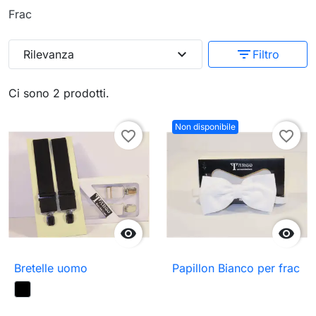
Frac
expand_more
filter_list
Rilevanza
Filtro
Ci sono 2 prodotti.
Non disponibile
favorite_border
favorite_border


Bretelle uomo
Papillon Bianco per frac